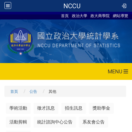
NCCU
首頁
政治大學
政大商學院
網站導覽
MENU
首頁
公告
其他
學術活動
徵才訊息
招生訊息
獎助學金
活動剪輯
統計諮詢中心公告
系友會公告