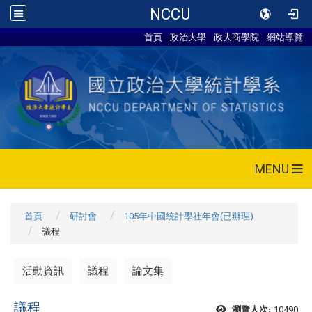
NCCU
首頁
政治大學
政大商學院
網站導覽
MENU
首頁
研討會
105年中國統計學社年會(已辦理)
議程
活動資訊
議程
論文集
議程
10490
瀏覽人次: