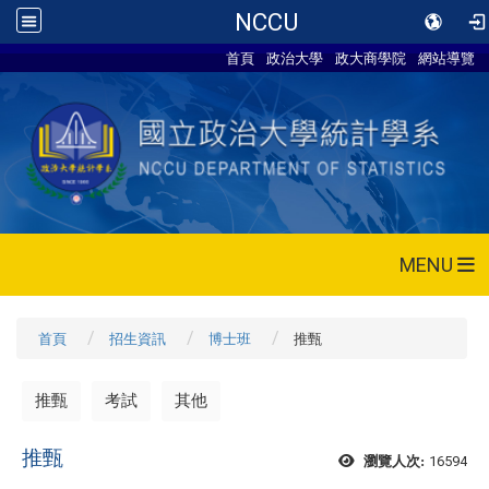
NCCU
首頁
政治大學
政大商學院
網站導覽
MENU
首頁
招生資訊
博士班
推甄
推甄
考試
其他
推甄
16594
瀏覽人次: