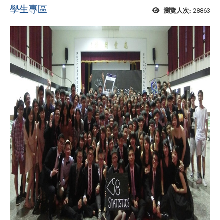
學生專區
28863
瀏覽人次: