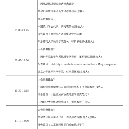
中国现场统计研究会房祥忠致辞
中华机率统计学会黄文璋
教授致辞(
录播
)
大会特邀报告
1
：
中国统计学会代表：闾海琪所长
(
报告人
)
09:00-09:45
报告题目：大数据在政府统计中的应用
华东师范大学统计学院院长：张日权教授
(
主持人
)
大会特邀报告
2
：
中国科学院数学与系统科学研究所：董昭研究员
(
报告人
)
09:45-10:30
报告题目：
Stability of rarefaction wave for stochastic Burgers equation
北京大学数学科学学院：任艳霞教授
(
主持人
)
大会特邀报告
3
：
中国科学院大学经济与管理学院院长：洪永淼教授
(
报告人
)
10:30-11:15
报告题目：大数据如何改变经济学研究范式？
山西财经大学统计学院院长：孟勇教授
(
主持人
)
大会特邀报告
4
：
中华统计机率学会代表：卢鸿兴教授
(
报告人
)(
录播
)
11:15-12:00
报告题目：人工智慧辅助门诊的统计学习