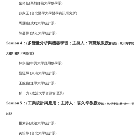
葉倚任(高雄師範大學數學系)
蘇家玉 (台北醫學大學醫學資訊研究所)
馬瀰嘉(成功大學統計系)
陳蔓樺 (淡江大學統計系)
Session 4：(多變量分析與機器學習；主持人：薛慧敏教授)
(
地點：政大商學院
)
大樓11樓1145研討室
林宗儀(中興大學應用數學系)
呂恆輝 (東海大學統計系)
王婉倫(逢甲大學統計系)
郁 方 (政治大學資訊管理系)
Session 5：(工業統計與應用；主持人：翁久幸教授)
(
地點：政大商學院大樓9樓908-1研
)
討室
楊素芬(政治大學統計系)
黃怡婷 (台北大學統計系)