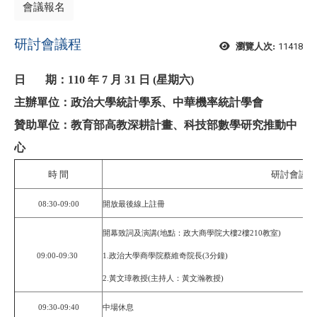
會議報名
研討會議程
11418
瀏覽人次:
日 期：110 年 7 月 31 日 (星期六)
主辦單位：政治大學統計學系、中華機率統計學會
贊助單位：教育部高教深耕計畫、科技部數學研究推動中
心
時 間
研討會議程
08:30-09:00
開放最後線上註冊
開幕致詞及演講(地點：政大商學院大樓2樓210教室)
09:00-09:30
1.政治大學商學院蔡維奇院長(3分鐘)
2.黃文璋教授(主持人：黃文瀚教授)
09:30-09:40
中場休息