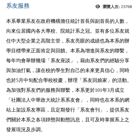
系友服務
25768
瀏覽人次:
本系畢業系友在政府機構擔任統計首長與副首長的人數，
向來位居國內各大專校、院統計系之冠。並有多位系友就
任中大型企業之高階主管，系友亮眼的成績也為本系的辦
學目標帶來正面肯定與回饋。本系為增進與系友的聯繫，
每年均會舉辦幾場「系友座談」，藉由系友們的經驗分享
與加油打氣，讓在校的學生對自己的未來更具信心，同時
也於5
月中旬配合學校校慶，辦理「系友回娘家」的活動。
為加強對系友們的服務與聯繫，本系更於
101
年
3月成立
「社團法人中華政大統計系系友會」，同時也在本系的網
站上架設系友專區，且定期發行「系友會刊」，提供系友
們關於本系之各項靜態與動態訊息，且可及時掌握系上之
發展現況及步調。