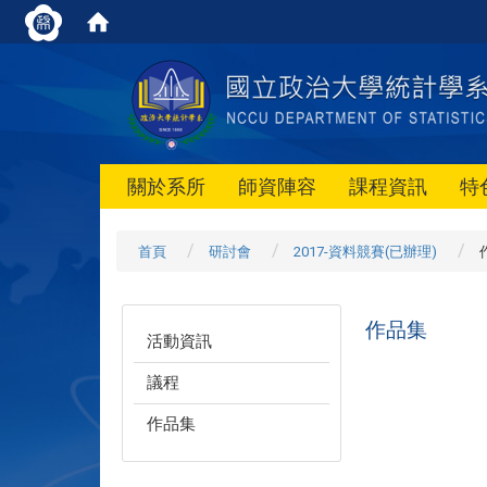
關於系所
師資陣容
課程資訊
特
首頁
研討會
2017-資料競賽(已辦理)
作品集
活動資訊
議程
作品集