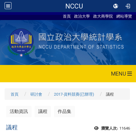
NCCU
首頁
政治大學
政大商學院
網站導覽
MENU
首頁
研討會
2017-資料競賽(已辦理)
議程
活動資訊
議程
作品集
議程
11646
瀏覽人次: