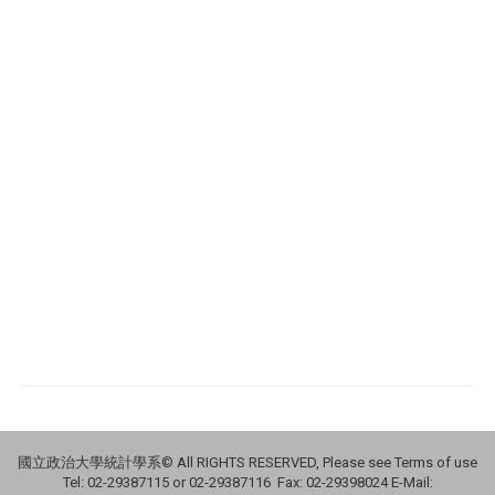
國立政治大學統計學系© All RIGHTS RESERVED, Please see Terms of use
Tel: 02-29387115 or 02-29387116 Fax: 02-29398024 E-Mail: