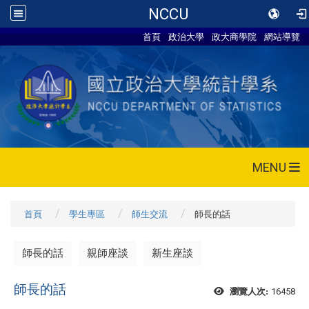
NCCU
首頁
政治大學
政大商學院
網站導覽
MENU
首頁
學生專區
師生交流
師長的話
師長的話
親師座談
新生座談
師長的話
16458
瀏覽人次: