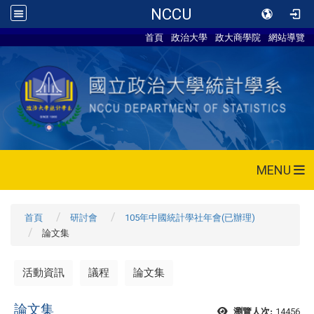
NCCU
首頁
政治大學
政大商學院
網站導覽
MENU
首頁
研討會
105年中國統計學社年會(已辦理)
論文集
活動資訊
議程
論文集
論文集
14456
瀏覽人次: