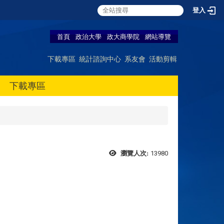
登入
首頁
政治大學
政大商學院
網站導覽
下載專區
統計諮詢中心
系友會
活動剪輯
下載專區
13980
瀏覽人次: