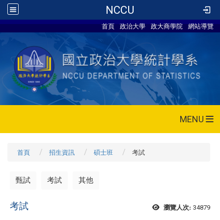
NCCU
首頁
政治大學
政大商學院
網站導覽
MENU
首頁
招生資訊
碩士班
考試
甄試
考試
其他
考試
34879
瀏覽人次: