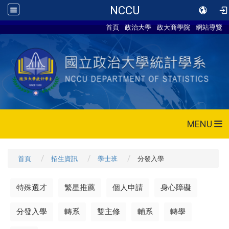
NCCU
首頁
政治大學
政大商學院
網站導覽
MENU
首頁
招生資訊
學士班
分發入學
特殊選才
繁星推薦
個人申請
身心障礙
分發入學
轉系
雙主修
輔系
轉學