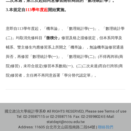
二次未過，第三次起始同意修習開在商院的「數理統計學」。
3.
本規定自
113
學年度起
開始實施。
意即自
113
學年度起，「機率論」、「數理統計學
(
一
)
」、「數理統計學
(
二
)
」均取消先修科目
「微積分」
修習及格之擋修規定，但本系同學及
輔系、雙主修生均應修習系上所開之「機率論」，無論機率論修習通過
與否，再修習「數理統計學
(
一
)
」、「數理統計學
(
二
)
」(不得再跨班
(
商
院
)
修習)，未符合規定
(
修習本系數統(一)、(二)二次未過
)
而自行跨班
(
商
院
)
修習者，主任將不再同意簽署「學分替代認定單」。
國立政治大學統計學系© All RIGHTS RESERVED, Please see Terms of use
Tel: 02-29387115 or 02-29387116 Fax: 02-29398024 E-Mail:
statdept@nccu.edu.tw
Address: 11605 台北市文山區指南路二段64號 |
聯絡我們