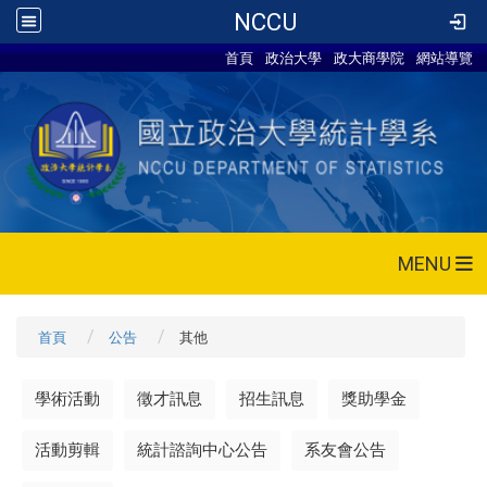
NCCU
首頁
政治大學
政大商學院
網站導覽
MENU
首頁
公告
其他
學術活動
徵才訊息
招生訊息
獎助學金
活動剪輯
統計諮詢中心公告
系友會公告