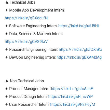
🔥 Technical Jobs
✦ Mobile App Development Intern:
https://lnkd.in/gBXdgufN
✦ Software Engineering Intern:
https://lnkd.in/gfutU8Hi
✦ Data, Science & Martech Intern:
https://lnkd.in/gCVS9faV
✦ Research Engineering Intern:
https://lnkd.in/ghZDXhKx
✦ DevOps Engineering Intern:
https://lnkd.in/gBXAMdAg
🔥 Non-Technical Jobs
✦ Product Manager Intern:
https://lnkd.in/gsfxAehE
✦ Product Design Intern:
https://lnkd.in/gsH_avWP
✦ User Researcher Intern:
https://lnkd.in/g9N2HeyM