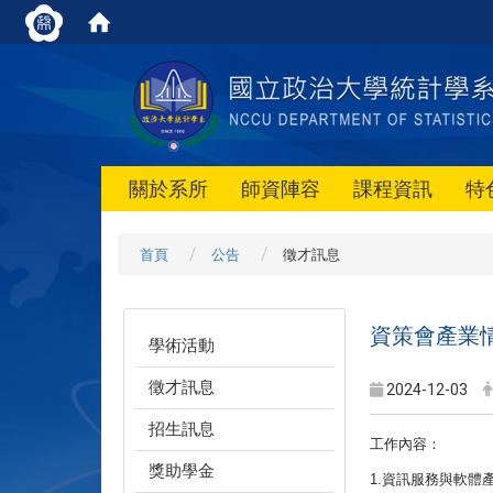
關於系所
師資陣容
課程資訊
特
首頁
公告
徵才訊息
資策會產業情
學術活動
徵才訊息
2024-12-03
招生訊息
工作內容：
獎助學金
1.
資訊服務與軟體