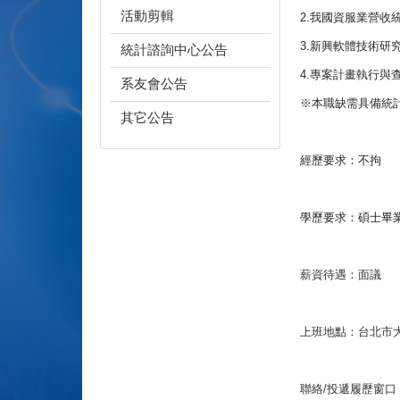
活動剪輯
2.
我國資服業營收
3.
新興軟體技術研究
統計諮詢中心公告
4.
專案計畫執行與
系友會公告
※
本職缺需具備統
其它公告
經歷要求：
不拘
學歷要求：
碩士畢
薪資待遇：
面議
上班地點：
台北市大
聯絡/投遞履歷窗口