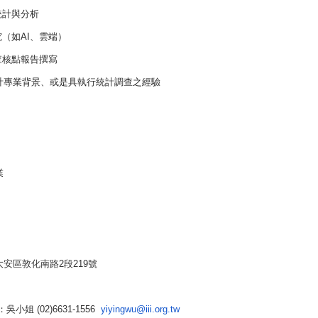
統計與分析
（如AI、雲端）
查核點報告撰寫
計專業背景、或是具執行統計調查之經驗
業
安區敦化南路2段219號
：
吳小姐 (02)6631-1556
yiyingwu@iii.org.tw