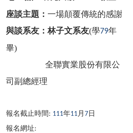
座談主題：
一場顛覆傳統的感謝
與談系友：林子文系友
(
學
年
79
畢
)
全聯實業股份有限公
司副總經理
報名截止時間
:
年
月
日
111
11
7
報名網址
: