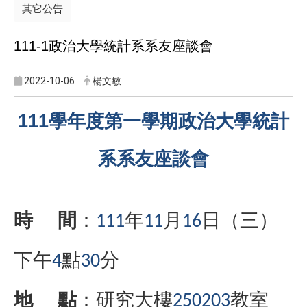
其它公告
111-1
政治大學統計系系友座談會
2022-10-06
楊文敏
111學年度第一學期
政治大學統計
系系友座談會
時
間
：
年
月
日（三）
111
11
16
下午
點
分
4
30
地
點
：研究大樓
教室
250203