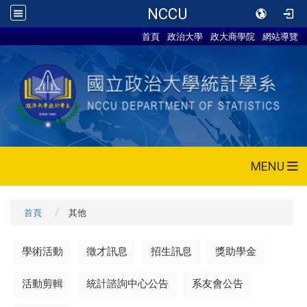
NCCU
首頁
政治大學
政大商學院
網站導覽
MENU
首頁
其他
學術活動
徵才訊息
招生訊息
獎助學金
活動剪輯
統計諮詢中心公告
系友會公告