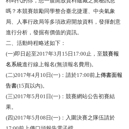
料時代的你，想一窺開放資料蘊藏之奧秘訊息
嗎？本競賽鼓勵同學整合臺北捷運、中央氣象
局、人事行政局等多項政府開放資料，發揮創意
進行分析，發掘有價值的資訊。
二、活動時程略述如下：
(
一
)
即日起至
2017
年
3
月
15
日
17:00
止，至
競賽報
名系統
進行線上報名
(
無須報名費用
)
。
(
二
)2017
年
4
月
10
日
(
一
)
：請於
17:00
前
上傳書面報
告書
(15
頁以內
)
。
(
三
)2017
年
5
月
01
日
(
一
)
：競賽網站公告初賽結
果。
(
四
)2017
年
5
月
08
日
(
一
)
：入圍決賽之隊伍請於
17:00
前上傳口頭報告電子檔。