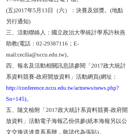
(
五
)2017
年
5
月
13
日（六）：決賽及頒獎。
(
地點
另行通知
)
三、活動聯絡人：國立政治大學統計學系許秋燕
助教
(
電話：
02-29387116
；
E-
mail:cecilia@nccu.edu.tw)
。
四、報名及活動相關訊息請參閱「
2017
政大統計
系資料競賽
-
政府開放資料
」活動網頁
(
網址：
http://conference.nccu.edu.tw/actnews/news.php?
Sn=145
)
。
五、隨文檢附「
2017
政大統計系資料競賽
-
政府開
放資料
」活動電子海報乙份供參
(
紙本海報另以公
文交換送達貴系系辦，敬請代為張貼
)
。