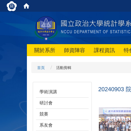
關於系所
師資陣容
課程資訊
特
首頁
活動剪輯
2024090
學術演講
研討會
競賽
系友會