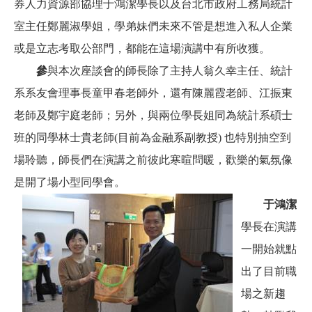
券人力資源部協理于鴻潔學長以及台北市政府工務局統計
室主任鄭麗淑學姐，學弟妹們未來不管是想進入私人企業
或是立志考取公部門，都能在這場演講中有所收獲。
參
與本次座談會的師長除了主持人翁久幸主任、統計
系系友會理事長童甲春老師外，還有陳麗霞老師、江振東
老師及鄭宇庭老師；另外，與兩位學長姐同為統計系碩士
班的同學林士貴老師(
目前為金融系副教授) 也特別抽空到
場聆聽，師長們在演講之前彼此寒暄問暖，歡樂的氣氛像
是開了場小型同學會。
于鴻潔
學長在演講
一開始就點
出了目前職
場之新趨