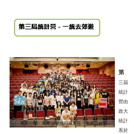
第
三屆
統計
營由
政大
統計
系於