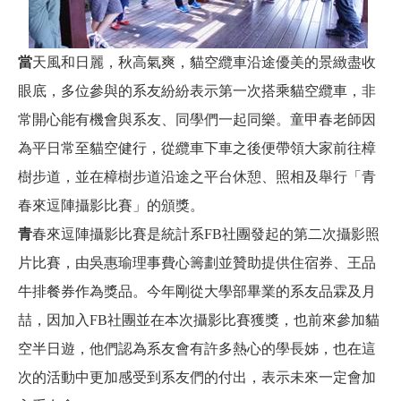
當
天風和日麗，秋高氣爽，貓空纜車沿途優美的景緻盡收
眼底，多位參與的系友紛紛表示第一次搭乘貓空纜車，非
常開心能有機會與系友、同學們一起同樂。童甲春老師因
為平日常至貓空健行，從纜車下車之後便帶領大家前往樟
樹步道，並在樟樹步道沿途之平台休憩、照相及舉行「青
春來逗陣攝影比賽」的頒獎。
青
春來逗陣攝影比賽是統計系FB社團發起的第二次攝影照
片比賽，由吳惠瑜理事費心籌劃並贊助提供住宿券、王品
牛排餐券作為獎品。今年剛從大學部畢業的系友品霖及月
喆，因加入FB社團並在本次攝影比賽獲獎，也前來參加貓
空半日遊，他們認為系友會有許多熱心的學長姊，也在這
次的活動中更加感受到系友們的付出，表示未來一定會加