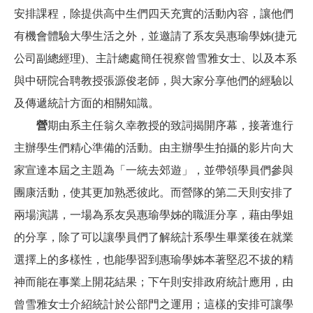
安排課程，除提供高中生們四天充實的活動內容，讓他們
有機會體驗大學生活之外，並邀請了系友吳惠瑜學姊(
捷元
公司副總經理)、主計總處簡任視察曾雪雅女士、以及本系
與中研院合聘教授張源俊老師，與大家分享他們的經驗以
及傳遞統計方面的相關知識。
營
期由系主任翁久幸教授的致詞揭開序幕，接著進行
主辦學生們精心準備的活動。由主辦學生拍攝的影片向大
家宣達本屆之主題為「一統去郊遊」，並帶領學員們參與
團康活動，使其更加熟悉彼此。而營隊的第二天則安排了
兩場演講，一場為系友吳惠瑜學姊的職涯分享，藉由學姐
的分享，除了可以讓學員們了解統計系學生畢業後在就業
選擇上的多樣性，也能學習到惠瑜學姊本著堅忍不拔的精
神而能在事業上開花結果；下午則安排政府統計應用，由
曾雪雅女士介紹統計於公部門之運用；這樣的安排可讓學