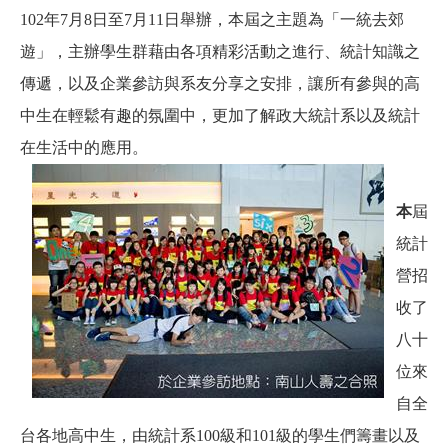
102
年7月8日至7月11日舉辦，本屆之主題為「一統去郊
遊」，主辦學生群藉由各項精彩活動之進行、統計知識之
傳遞，以及企業參訪與系友分享之安排，讓所有參與的高
中生在輕鬆有趣的氛圍中，更加了解政大統計系以及統計
在生活中的應用。
本
屆
統計
營招
收了
八十
位來
自全
台各地高中生，由統計系100級和101級的學生們籌畫以及