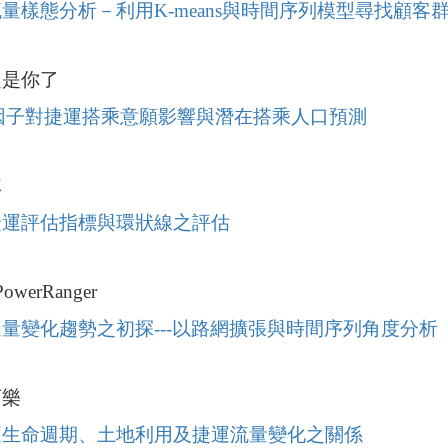
流量樣態分析－利用
K-means
與時間序列模型尋找顧客
定是你了
因子對捷運搭乘意願影響與潛在搭乘人口預測
隊
捷運評估指標與環狀線之評估
owerRanger
運量變化趨勢之初探
---
以路網擴張與時間序列角度分析
可樂
庭生命週期、土地利用及捷運流量變化之關係