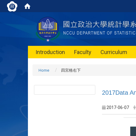
Introduction
Faculty
Curriculum
Home
四宮格右下
2017Data An
2017-06-07