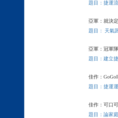
題目：捷運
亞軍：就決
題目：
天氣
亞軍：冠軍
題目：
建立
佳作：
GoGoP
題目：
捷運
佳作：可口
題目：
論家