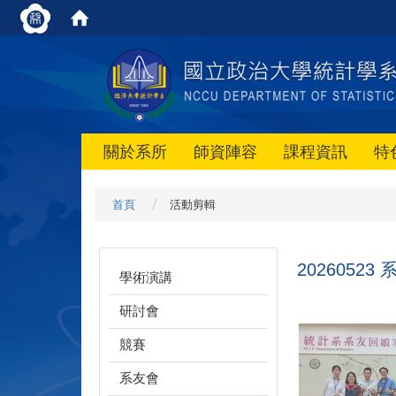
關於系所
師資陣容
課程資訊
特
首頁
活動剪輯
20260523
學術演講
研討會
競賽
系友會