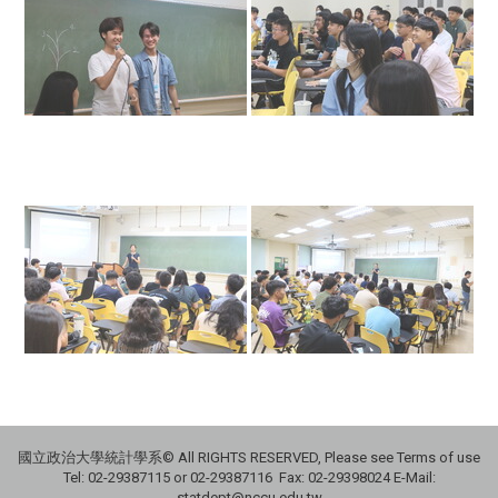
國立政治大學統計學系© All RIGHTS RESERVED, Please see Terms of use
Tel: 02-29387115 or 02-29387116 Fax: 02-29398024 E-Mail:
statdept@nccu.edu.tw