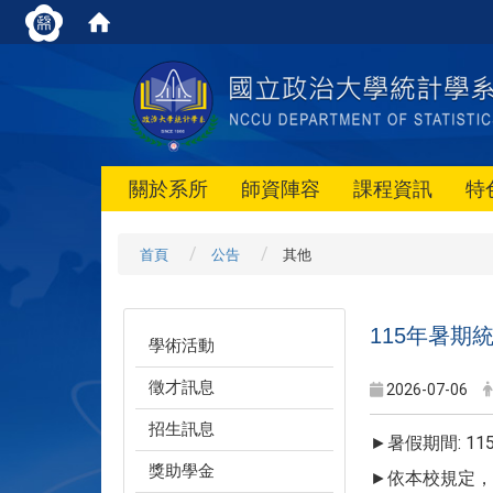
關於系所
師資陣容
課程資訊
特
首頁
公告
其他
115年暑期
學術活動
徵才訊息
2026-07-06
招生訊息
►暑假期間: 115/
獎助學金
►依本校規定，