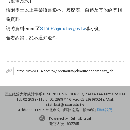
【應徵方式】
檢附學士以上畢業證書影本、履歷表、自傳及其他經歷相
關資料
請將資料email至
ST6682@mohw.gov.tw
李小
姐
合者約談，恕不通知退件
https://www.104.com.tw/job/8a3ux?jobsource=company_job
國立政治大學統計學系© All RIGHTS RESERVED, Please see Terms of use
Tel: 02-29387115 or 02-29387116 Fax: 02-29398024 E-Mail:
statdept@nccu.edu.tw
Address: 11605 台北市文山區指南路二段64號 |
聯絡我們
Powered by RulingDigital
造訪人次 : 8377651