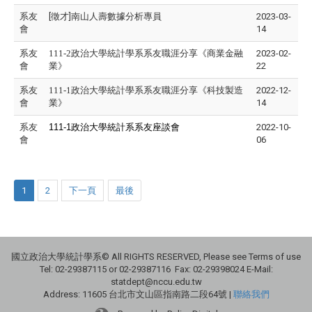
系友
[徵才]南山人壽數據分析專員
2023-03-
會
14
系友
111-2政治大學統計學系系友職涯分享《商業金融
2023-02-
會
業》
22
系友
111-1政治大學統計學系系友職涯分享《科技製造
2022-12-
會
業》
14
系友
111-1
政治大學統計系系友座談會
2022-10-
會
06
1
2
下一頁
最後
國立政治大學統計學系© All RIGHTS RESERVED, Please see Terms of use
Tel: 02-29387115 or 02-29387116 Fax: 02-29398024 E-Mail:
statdept@nccu.edu.tw
Address: 11605 台北市文山區指南路二段64號 |
聯絡我們